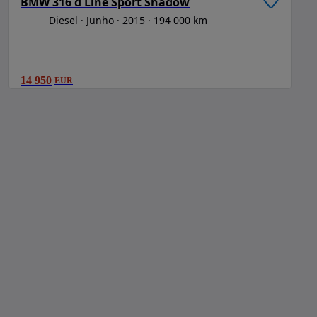
BMW 316 d Line Sport Shadow
Diesel
Junho
2015
194 000 km
14 950
EUR