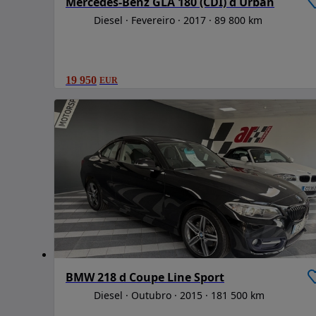
Mercedes-Benz GLA 180 (CDI) d Urban
Diesel
Fevereiro
2017
89 800 km
19 950
EUR
BMW 218 d Coupe Line Sport
Diesel
Outubro
2015
181 500 km