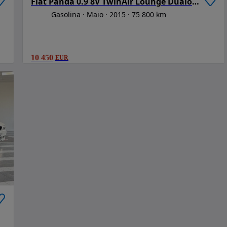
Fiat Panda 0.9 8V TwinAir Lounge Dualogic S&S
Gasolina
Maio
2015
75 800 km
10 450
EUR